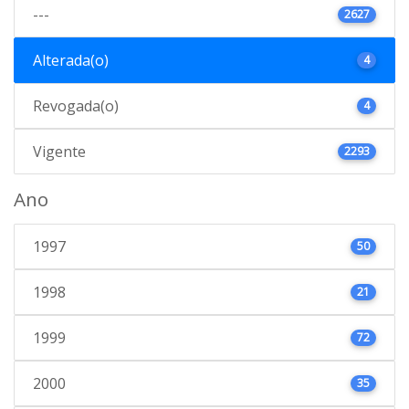
---
2627
Alterada(o)
4
Revogada(o)
4
Vigente
2293
Ano
1997
50
1998
21
1999
72
2000
35