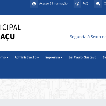
Acesso à Informação
FAQ
O
Segunda à Sexta d
erno
Administração
Imprensa
Lei Paulo Gustavo
S