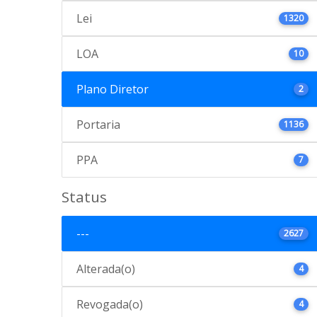
Lei
1320
LOA
10
Plano Diretor
2
Portaria
1136
PPA
7
Status
---
2627
Alterada(o)
4
Revogada(o)
4