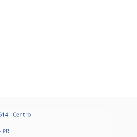
614
- Centro
- PR