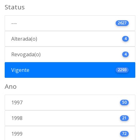
Status
---
2627
Alterada(o)
4
Revogada(o)
4
Vigente
2293
Ano
1997
50
1998
21
1999
72