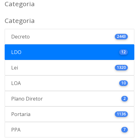
Categoria
Categoria
Decreto
2443
LDO
12
Lei
1320
LOA
10
Plano Diretor
2
Portaria
1136
PPA
7