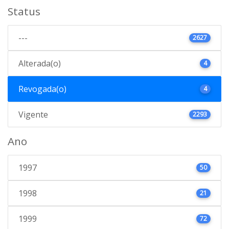
Status
---
2627
Alterada(o)
4
Revogada(o)
4
Vigente
2293
Ano
1997
50
1998
21
1999
72