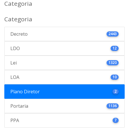
Categoria
Categoria
Decreto
2443
LDO
12
Lei
1320
LOA
10
Plano Diretor
2
Portaria
1136
PPA
7