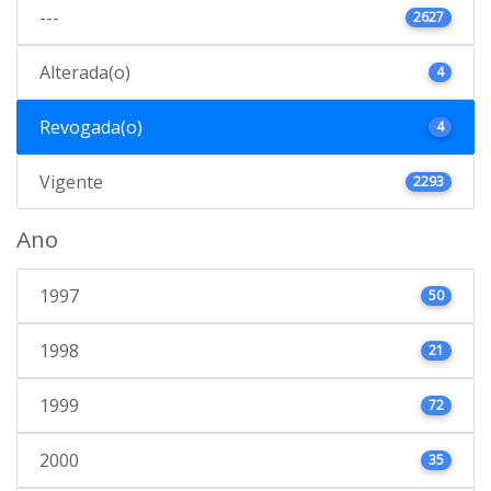
---
2627
Alterada(o)
4
Revogada(o)
4
Vigente
2293
Ano
1997
50
1998
21
1999
72
2000
35