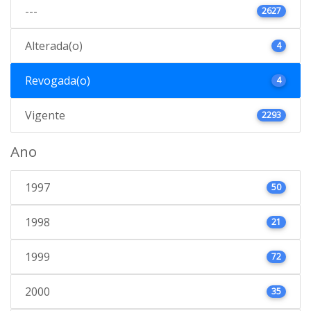
---
2627
Alterada(o)
4
Revogada(o)
4
Vigente
2293
Ano
1997
50
1998
21
1999
72
2000
35