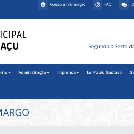
Acesso à Informação
FAQ
O
Segunda à Sexta d
erno
Administração
Imprensa
Lei Paulo Gustavo
S
AMARGO