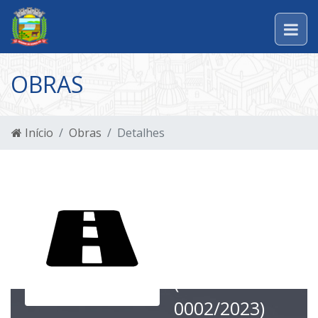
OBRAS
Início
Obras
Detalhes
Recapamento
Asfáltico de
Via Urbana,
2.574,61 m²
(TP
0002/2023)