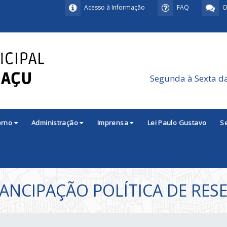
Acesso à Informação
FAQ
O
Segunda à Sexta d
erno
Administração
Imprensa
Lei Paulo Gustavo
S
MANCIPAÇÃO POLÍTICA DE RES