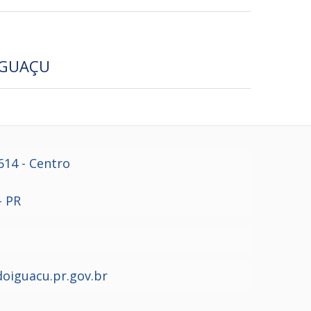
IGUAÇU
614
- Centro
- PR
oiguacu.pr.gov.br