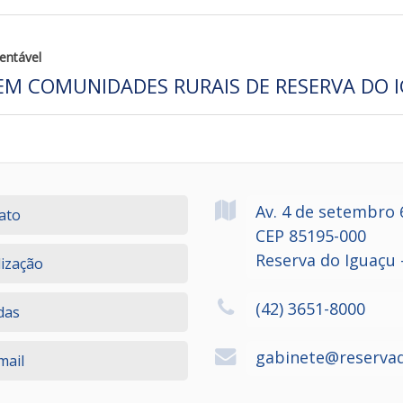
entável
EM COMUNIDADES RURAIS DE RESERVA DO 
Av. 4 de setembro
ato
CEP 85195-000
Reserva do Iguaçu 
lização
(42) 3651-8000
das
gabinete@reservad
ail