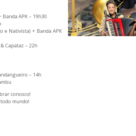
) + Banda APK – 19h30
h
o e Nativista) + Banda APK
 & Capataz – 22h
andangueiro – 14h
Bambu
ebrar conosco!
e todo mundo!