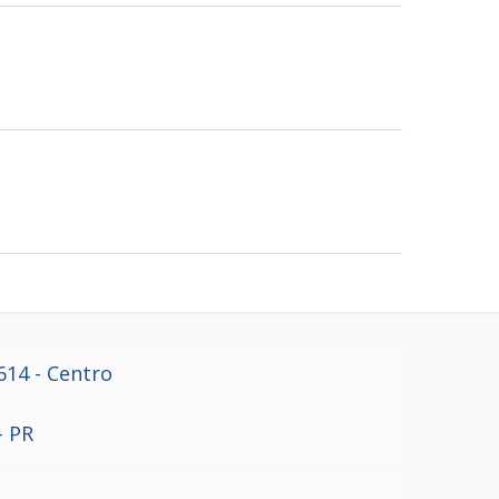
614
- Centro
- PR