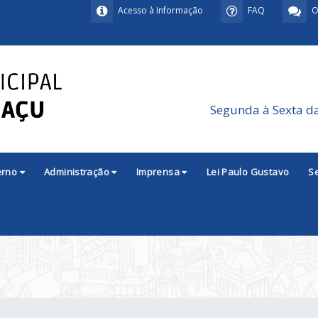
Acesso à Informação
FAQ
O
Segunda à Sexta d
erno
Administração
Imprensa
Lei Paulo Gustavo
S