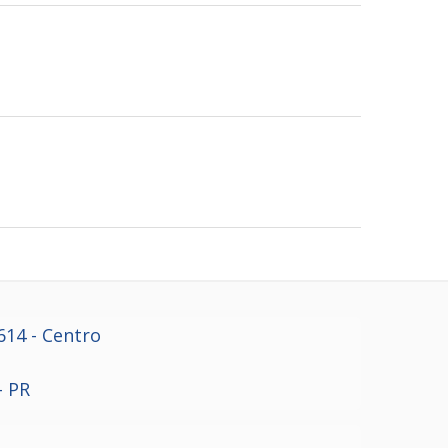
614
- Centro
- PR