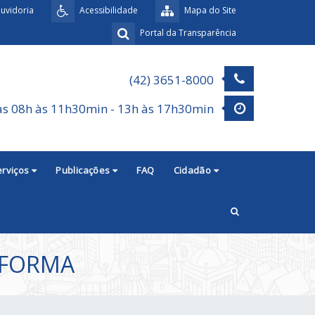
uvidoria
Acessibilidade
Mapa do Site
Portal da Transparência
(42) 3651-8000
as 08h às 11h30min - 13h às 17h30min
erviços
Publicações
FAQ
Cidadão
NFORMA