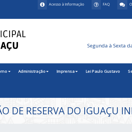
Acesso à Informação
FAQ
O
Segunda à Sexta d
erno
Administração
Imprensa
Lei Paulo Gustavo
S
ÃO DE RESERVA DO IGUAÇU I