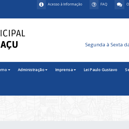
Acesso à Informação
FAQ
O
Segunda à Sexta d
erno
Administração
Imprensa
Lei Paulo Gustavo
S