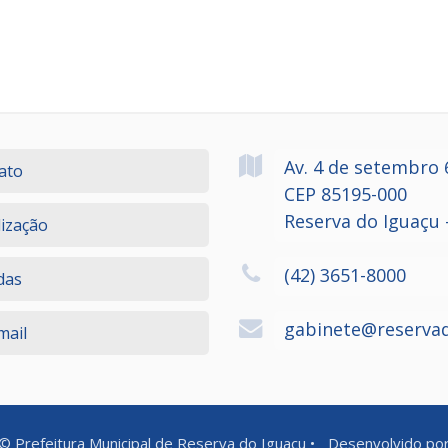
Av. 4 de setembro
ato
CEP 85195-000
Reserva do Iguaçu 
lização
(42) 3651-8000
das
gabinete@reservad
ail
©
Prefeitura Municipal de Reserva do Iguaçu
•
Desenvolvido po