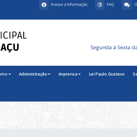
Acesso à Informação
FAQ
O
Segunda à Sexta d
erno
Administração
Imprensa
Lei Paulo Gustavo
S