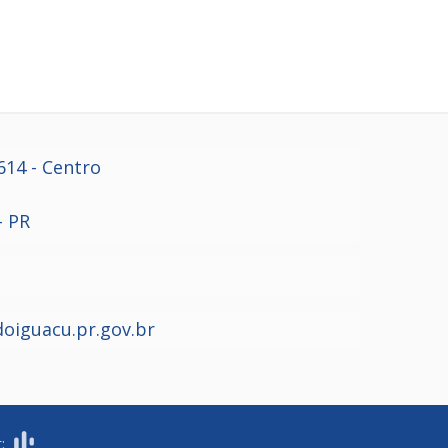
614
- Centro
- PR
oiguacu.pr.gov.br
r: