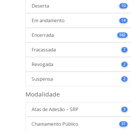
Deserta
10
Em andamento
14
Encerrada
562
Fracassada
7
Revogada
2
Suspensa
2
Modalidade
Atas de Adesão – SRP
3
Chamamento Público
37