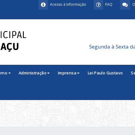
Acesso à Informação
FAQ
O
Segunda à Sexta d
erno
Administração
Imprensa
Lei Paulo Gustavo
S