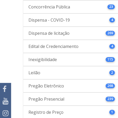
Concorrência Pública
23
Dispensa - COVID-19
4
Dispensa de licitação
269
Edital de Credenciamento
4
Inexigibilidade
115
Leilão
2
Pregão Eletrônico
268
Pregão Presencial
239
Registro de Preço
1