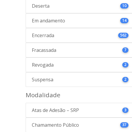
Deserta
10
Em andamento
14
Encerrada
562
Fracassada
7
Revogada
2
Suspensa
2
Modalidade
Atas de Adesão – SRP
3
Chamamento Público
37