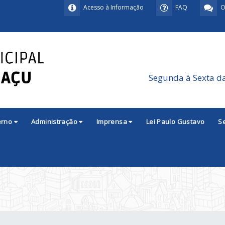
Acesso à Informação
FAQ
O
Segunda à Sexta d
erno
Administração
Imprensa
Lei Paulo Gustavo
S