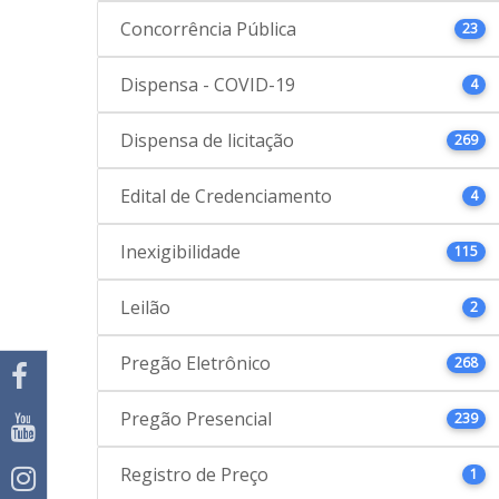
Concorrência Pública
23
Dispensa - COVID-19
4
Dispensa de licitação
269
Edital de Credenciamento
4
Inexigibilidade
115
Leilão
2
Pregão Eletrônico
268
Pregão Presencial
239
Registro de Preço
1