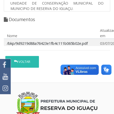
UNIDADE DE CONSERVAÇÃO MUNICIPAL DO
MUNICIPIO DE RESERVA DO IGUAÇU.
Documentos
Atualiz
Nome
em
/bkp/9d9219d88a76423e1fb4c111b065b02e.pdf
03/07/2
VOLTAR