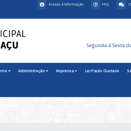
Acesso à Informação
FAQ
O
Segunda à Sexta d
erno
Administração
Imprensa
Lei Paulo Gustavo
S