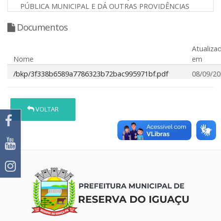
PÚBLICA MUNICIPAL E DÁ OUTRAS PROVIDÊNCIAS
Documentos
Atualiza
Nome
em
/bkp/3f338b6589a7786323b72bac995971bf.pdf
08/09/2
VOLTAR