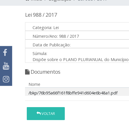
Lei 988 / 2017
Categoria:
Lei
Número/Ano:
988 / 2017
Data de Publicação:
Súmula:
Dispõe sobre o PLANO PLURIANUAL do Município de
Documentos
Nome
/bkp/76b95a66f161f8bffe941d604e6b48a1.pdf
VOLTAR