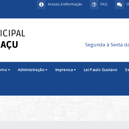
Acesso à Informação
FAQ
O
Segunda à Sexta d
erno
Administração
Imprensa
Lei Paulo Gustavo
S