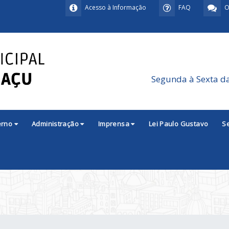
Acesso à Informação
FAQ
O
Segunda à Sexta d
erno
Administração
Imprensa
Lei Paulo Gustavo
S