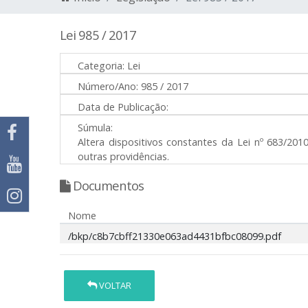
Lei 985 / 2017
Categoria:
Lei
Número/Ano:
985 / 2017
Data de Publicação:
Súmula:
Altera dispositivos constantes da Lei nº 683/20
outras providências.
Documentos
Nome
/bkp/c8b7cbff21330e063ad4431bfbc08099.pdf
VOLTAR