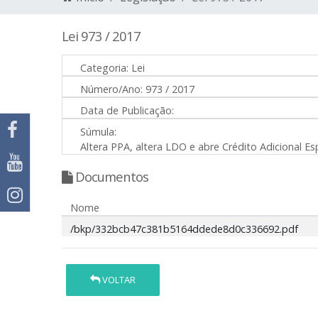
Lei 973 / 2017
Categoria:
Lei
Número/Ano:
973 / 2017
Data de Publicação:
Súmula:
Altera PPA, altera LDO e abre Crédito Adicional Es
Documentos
Nome
/bkp/332bcb47c381b5164ddede8d0c336692.pdf
VOLTAR