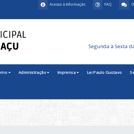
Acesso à Informação
FAQ
O
Segunda à Sexta d
erno
Administração
Imprensa
Lei Paulo Gustavo
S