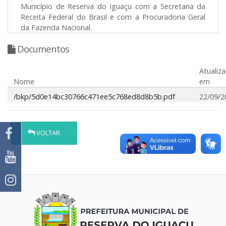
Município de Reserva do Iguaçu com a Secretaria da
Receita Federal do Brasil e com a Procuradoria Geral
da Fazenda Nacional.
Documentos
Atualiz
Nome
em
/bkp/5d0e14bc30766c471ee5c768ed8d8b5b.pdf
22/09/2
VOLTAR