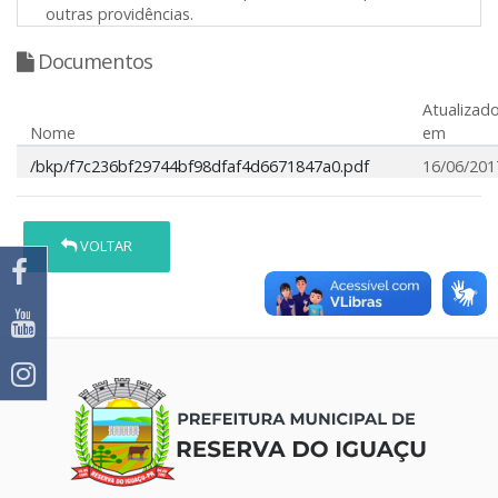
outras providências.
Documentos
Atualizad
Nome
em
/bkp/f7c236bf29744bf98dfaf4d6671847a0.pdf
16/06/201
VOLTAR