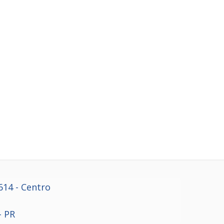
614
- Centro
- PR