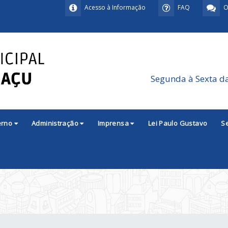
Acesso à Informação
FAQ
O
Segunda à Sexta d
erno
Administração
Imprensa
Lei Paulo Gustavo
S