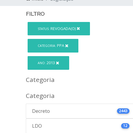
FILTRO
REVOGADA(O)
STATUS:
PPA
CATEGORIA:
2013
ANO:
Categoria
Categoria
Decreto
2443
LDO
12