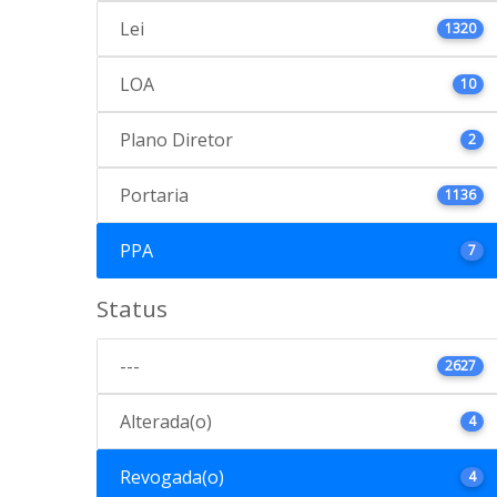
Lei
1320
LOA
10
Plano Diretor
2
Portaria
1136
PPA
7
Status
---
2627
Alterada(o)
4
Revogada(o)
4