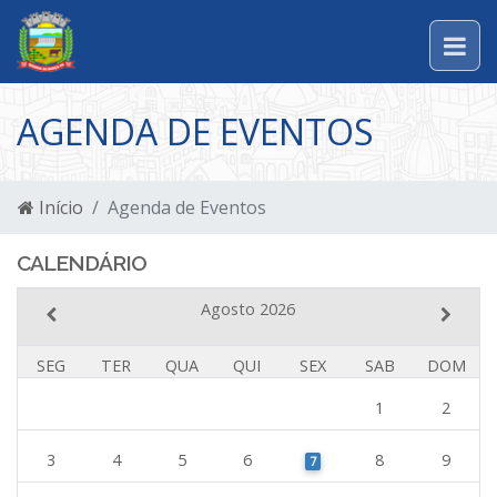
AGENDA DE EVENTOS
Início
Agenda de Eventos
CALENDÁRIO
Agosto 2026
SEG
TER
QUA
QUI
SEX
SAB
DOM
1
2
3
4
5
6
8
9
7