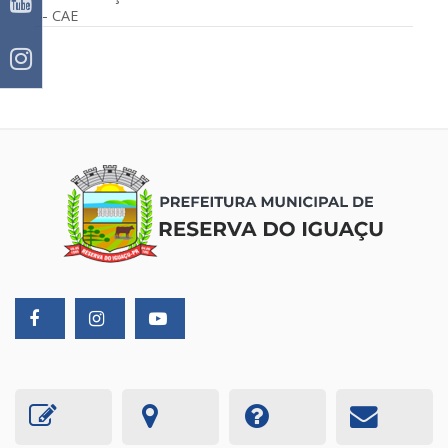
– CAE