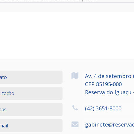
Av. 4 de setembro
ato
CEP 85195-000
Reserva do Iguaçu 
lização
(42) 3651-8000
das
gabinete@reservad
ail