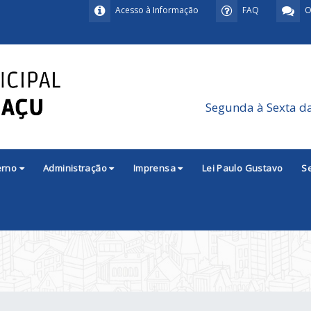
Acesso à Informação
FAQ
O
Segunda à Sexta d
erno
Administração
Imprensa
Lei Paulo Gustavo
S