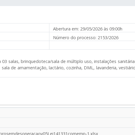
Abertura em:
29/05/2026 às 09:00h
Número do processo:
2153/2026
3 salas, brinquedoteca/sala de múltiplo uso, instalações sanitárias,
o, sala de amamentação, lactário, cozinha, DML, lavanderia, vestiár
mbrosemdesoneracaov05Lei141331comemp-1.xlsx