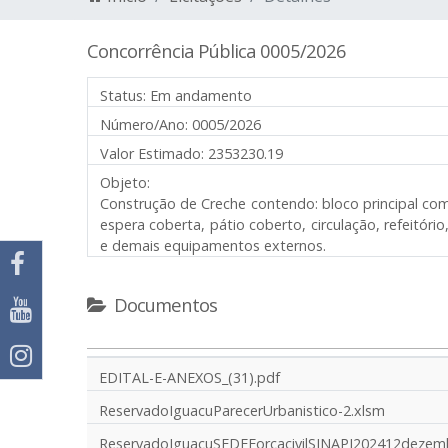
Concorrência Pública 0005/2026
Status:
Em andamento
Número/Ano:
0005/2026
Valor Estimado:
2353230.19
Objeto:
Construção de Creche contendo: bloco principal com 0
espera coberta, pátio coberto, circulação, refeitóri
e demais equipamentos externos.
Documentos
EDITAL-E-ANEXOS_(31).pdf
ReservadoIguacuParecerUrbanistico-2.xlsm
ReservadoIguacuSEDEForcacivilSINAPI202412deze