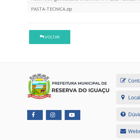
PASTA-TECNICA.zip
VOLTAR
Cont
Loca
Dúvi
Webm