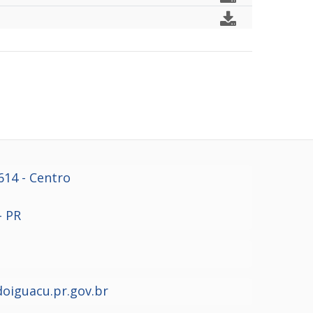
614
- Centro
- PR
oiguacu.pr.gov.br