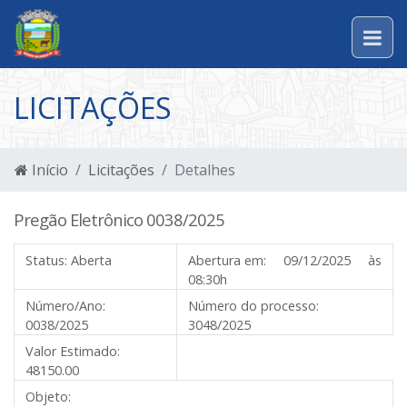
LICITAÇÕES
Início
Licitações
Detalhes
Pregão Eletrônico 0038/2025
Status:
Aberta
Abertura em:
09/12/2025 às
08:30h
Número/Ano:
Número do processo:
0038/2025
3048/2025
Valor Estimado:
48150.00
Objeto: