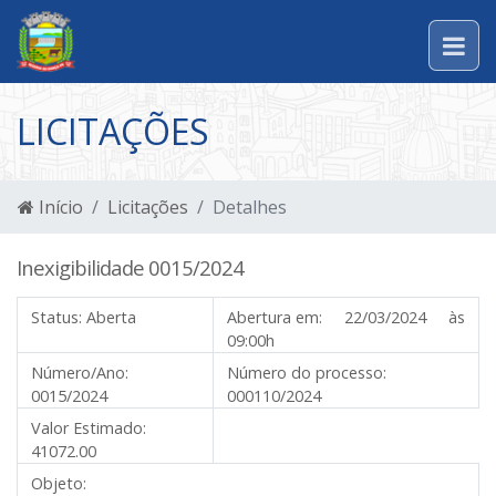
LICITAÇÕES
Início
Licitações
Detalhes
Inexigibilidade 0015/2024
Status:
Aberta
Abertura em:
22/03/2024 às
09:00h
Número/Ano:
Número do processo:
0015/2024
000110/2024
Valor Estimado:
41072.00
Objeto: