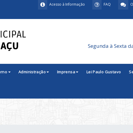
Acesso à Informação
FAQ
O
Segunda à Sexta d
erno
Administração
Imprensa
Lei Paulo Gustavo
S