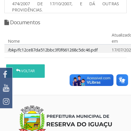
474/2007 DE 17/10/2007, E DÁ OUTRAS
PROVIDÊNCIAS.
Documentos
Atualizad
Nome
em
/bkp/fc12ce87da512bbc3f0f661268c5dc46.pdf
17/07/20
VOLTAR