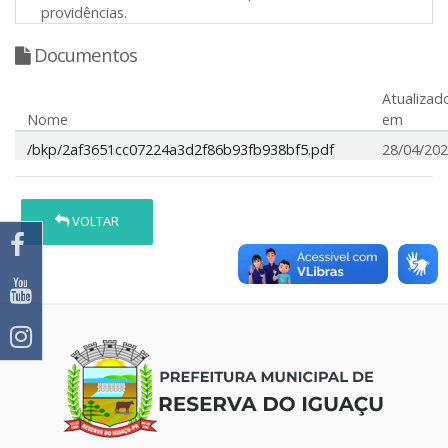
providências.
Documentos
Atualizad
Nome
em
/bkp/2af3651cc07224a3d2f86b93fb938bf5.pdf
28/04/20
VOLTAR