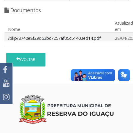
Documentos
Atualiza
Nome
em
/bkp/8740e8f29d53bc7257af05c51403ed14.pdf
28/04/20
VOLTAR