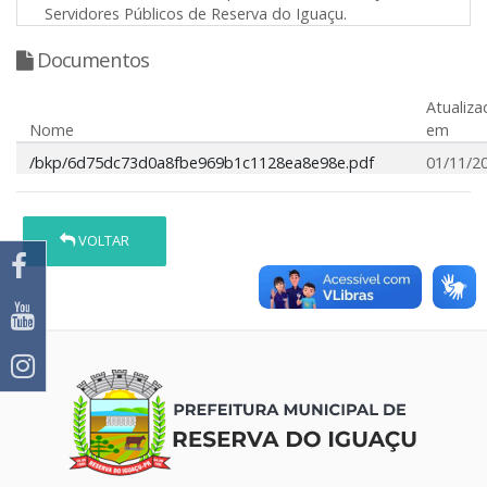
Servidores Públicos de Reserva do Iguaçu.
Documentos
Atualiza
Nome
em
/bkp/6d75dc73d0a8fbe969b1c1128ea8e98e.pdf
01/11/2
VOLTAR