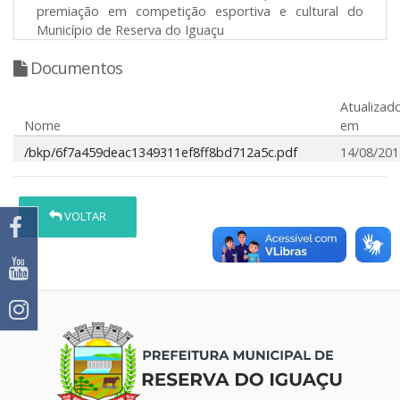
premiação em competição esportiva e cultural do
Município de Reserva do Iguaçu
Documentos
Atualizad
Nome
em
/bkp/6f7a459deac1349311ef8ff8bd712a5c.pdf
14/08/201
VOLTAR