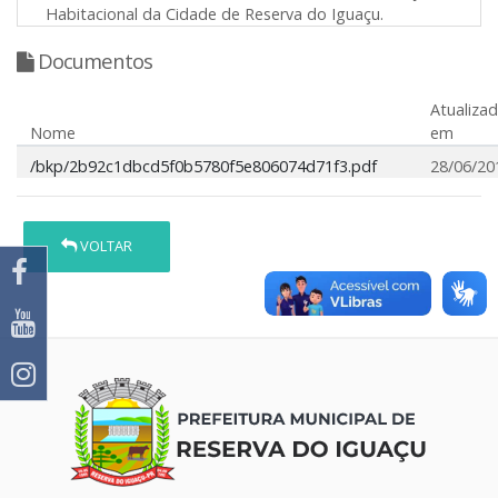
Habitacional da Cidade de Reserva do Iguaçu.
Documentos
Atualiza
Nome
em
/bkp/2b92c1dbcd5f0b5780f5e806074d71f3.pdf
28/06/20
VOLTAR