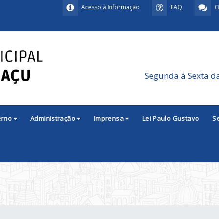
Acesso à Informação
FAQ
O
Segunda à Sexta d
erno
Administração
Imprensa
Lei Paulo Gustavo
S