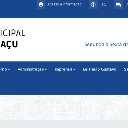
Acesso à Informação
FAQ
O
Segunda à Sexta d
erno
Administração
Imprensa
Lei Paulo Gustavo
S