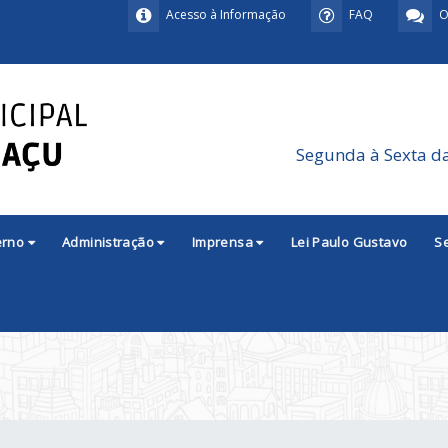
Acesso à Informação
FAQ
O
Segunda à Sexta d
erno
Administração
Imprensa
Lei Paulo Gustavo
S