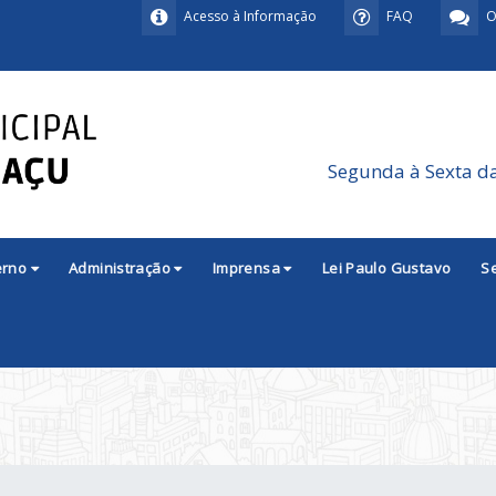
Acesso à Informação
FAQ
O
Segunda à Sexta d
erno
Administração
Imprensa
Lei Paulo Gustavo
S