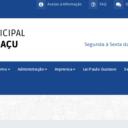
Acesso à Informação
FAQ
O
Segunda à Sexta d
erno
Administração
Imprensa
Lei Paulo Gustavo
S