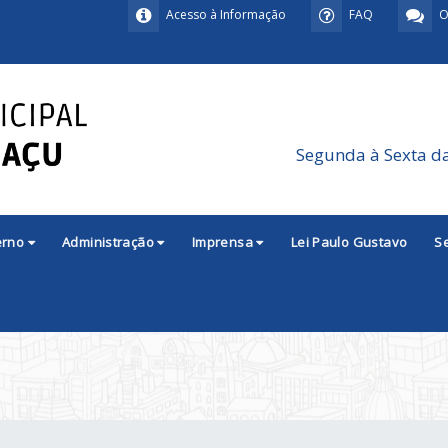
Acesso à Informação
FAQ
O
Segunda à Sexta d
erno
Administração
Imprensa
Lei Paulo Gustavo
S