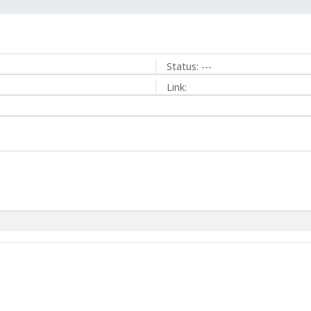
Status:
---
Link: