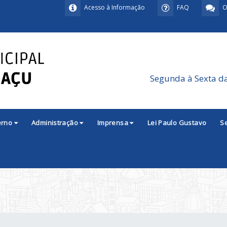
Acesso à Informação
FAQ
O
Segunda à Sexta d
erno
Administração
Imprensa
Lei Paulo Gustavo
S