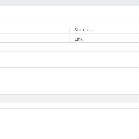
Status:
---
Link: