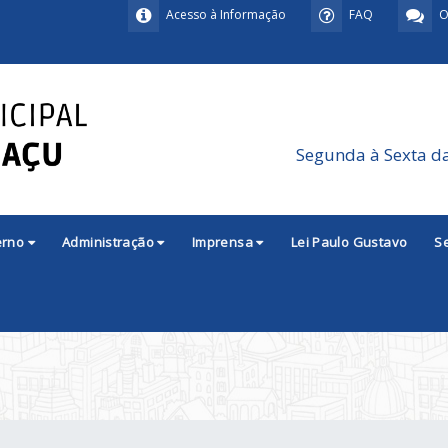
Acesso à Informação
FAQ
O
Segunda à Sexta d
erno
Administração
Imprensa
Lei Paulo Gustavo
S