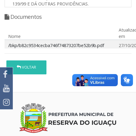
139/99 E DÁ OUTRAS PROVIDÊNCIAS.
Documentos
Atualiza
Nome
em
/bkp/b82c9534cecba746f74873207be52b9b.pdf
27/10/2
VOLTAR