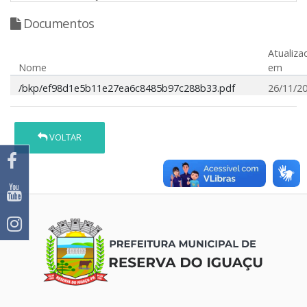
Documentos
Atualiza
Nome
em
/bkp/ef98d1e5b11e27ea6c8485b97c288b33.pdf
26/11/2
VOLTAR