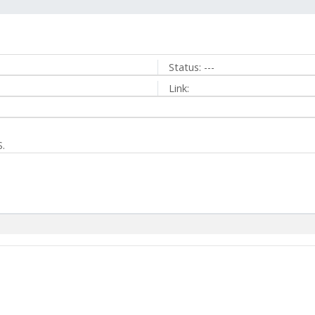
Status:
---
Link:
.