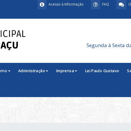
Acesso à Informação
FAQ
O
Segunda à Sexta d
erno
Administração
Imprensa
Lei Paulo Gustavo
S