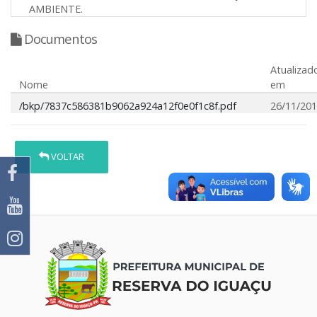
AMBIENTE.
Documentos
Atualizad
Nome
em
/bkp/7837c586381b9062a924a12f0e0f1c8f.pdf
26/11/20
VOLTAR