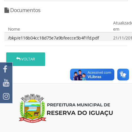
Documentos
Atualizad
Nome
em
/bkp/e116b04cc18d75e7a9bfeecce5b4f1fd.pdf
21/11/20
VOLTAR