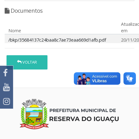
Documentos
Atualiza
Nome
em
/bkp/35684137c24baa8c7ae73eaa669d1afb.pdf
20/11/2
VOLTAR